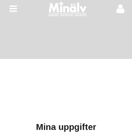
Hoppa
Meny
till
innehåll
Mina uppgifter