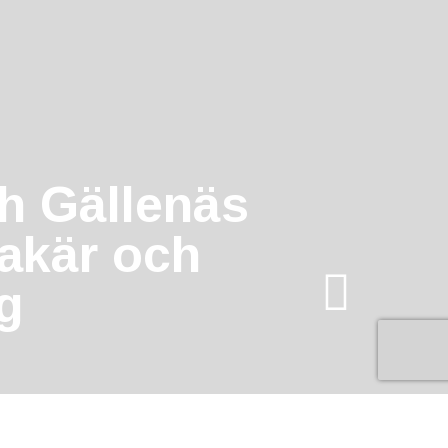
h Gällenäs
akär och
g