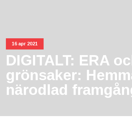
16 apr 2021
DIGITALT: ERA oc
grönsaker: Hemm
närodlad framgån